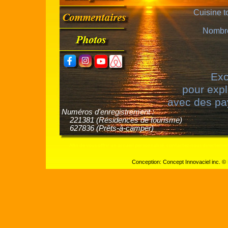
Cuisine t
Nombre
Exc
pour expl
avec des pay
Numéros d'enregistrement :
221381 (Résidences de tourisme)
627836 (Prêts-à-camper)
Afin de vous offrir un accueil personnalisé, contactez-nous directeme
Conception: Concept Innovaciel inc. © 