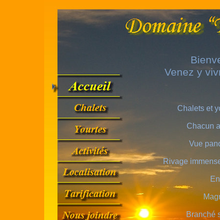
Bienv
Venez y viv
Chalets et y
Chacun av
Vue pano
Rivage immense 
End
Magn
Branché s